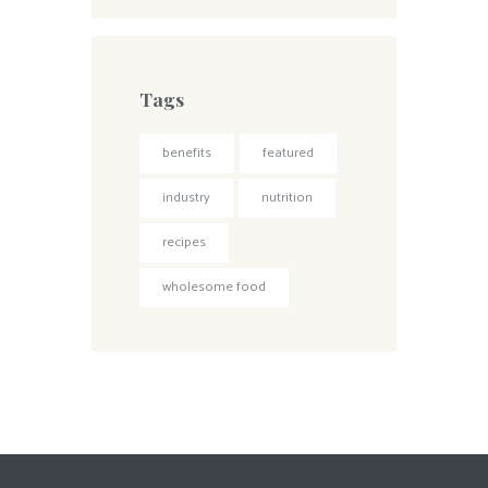
Tags
benefits
featured
industry
nutrition
recipes
wholesome food