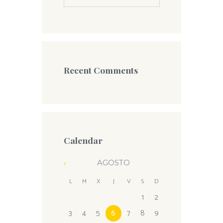
Recent Comments
Calendar
AGOSTO
L
M
X
J
V
S
D
1
2
3
4
5
6
7
8
9